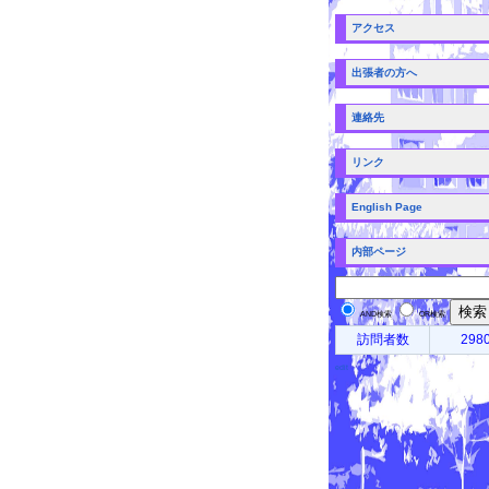
アクセス
出張者の方へ
連絡先
リンク
English Page
内部ページ
AND検索
OR検索
訪問者数
298
edit