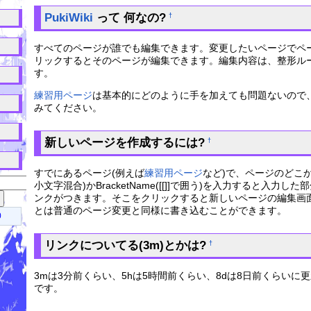
↑
PukiWiki
って 何なの?
†
↑
すべてのページが誰でも編集できます。変更したいページでペ
リックするとそのページが編集できます。編集内容は、整形ル
↑
す。
練習用ページ
は基本的にどのように手を加えても問題ないので
↑
みてください。
↑
新しいページを作成するには?
†
↑
すでにあるページ(例えば
練習用ページ
など)で、ページのどこかに
小文字混合)かBracketName([[]]で囲う)を入力すると入力した
ンクがつきます。そこをクリックすると新しいページの編集画
とは普通のページ変更と同様に書き込むことができます。
0
リンクについてる(3m)とかは?
†
3mは3分前くらい、5hは5時間前くらい、8dは8日前くらいに
です。