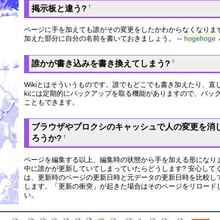
掲示板と違う?
†
ページに手を加えても誰がその変更をしたかわからなくなりま
加えた部分に自分の名前を書いておきましょう。 --
hogehoge
誰かが書き込みを書き換えてしまう?
†
Wikiとはそういうものです。誰でもどこでも書き加えたり、直した
kiには定期的にバックアップを取る機能がありますので、バッ
こともできます。
ブラウザやプロクシのキャッシュで人の変更を消
ろうか?
†
ページを編集する以上、編集時の状態から手を加える形になり
中に誰かが更新していてしまっていたらどうします? 安心してくださ
は、更新時のページの更新日時と元データの更新日時を比較し
します。「更新の衝突」が起きた場合はそのページをリロード
い。