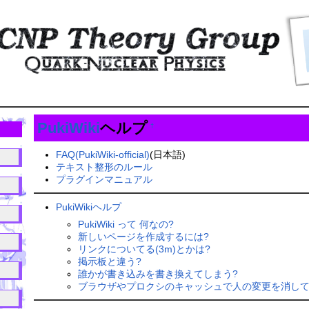
PukiWiki
ヘルプ
†
↑
FAQ(PukiWiki-official)
(日本語)
テキスト整形のルール
↑
プラグインマニュアル
↑
PukiWikiヘルプ
PukiWiki って 何なの?
↑
新しいページを作成するには?
リンクについてる(3m)とかは?
掲示板と違う?
↑
誰かが書き込みを書き換えてしまう?
ブラウザやプロクシのキャッシュで人の変更を消して
↑