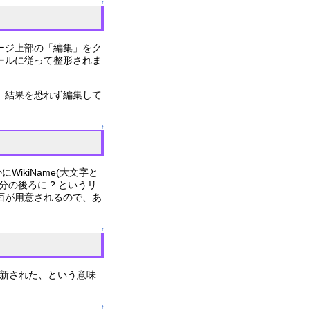
↑
ージ上部の「編集」をク
ールに従って整形されま
、結果を恐れず編集して
↑
WikiName(大文字と
部分の後ろに ? というリ
面が用意されるので、あ
↑
更新された、という意味
↑