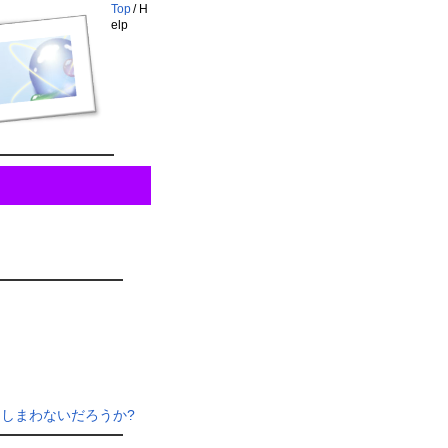
Top
/
H
elp
しまわないだろうか?