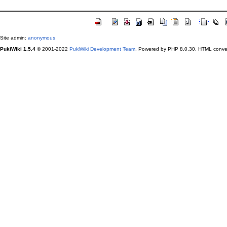
Site admin:
anonymous
PukiWiki 1.5.4
© 2001-2022
PukiWiki Development Team
. Powered by PHP 8.0.30. HTML conver