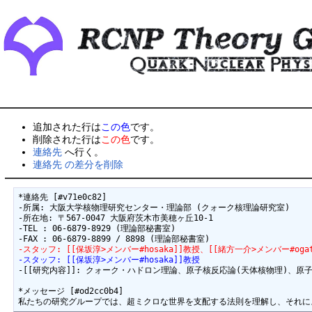
追加された行は
この色
です。
削除された行は
この色
です。
連絡先
へ行く。
連絡先 の差分を削除
*連絡先 [#v71e0c82]

-所属: 大阪大学核物理研究センター・理論部 (クォーク核理論研究室)

-所在地: 〒567-0047 大阪府茨木市美穂ヶ丘10-1

-TEL : 06-6879-8929 (理論部秘書室)

-スタッフ: [[保坂淳>メンバー#hosaka]]教授、[[緒方一介>メンバー#oga
-スタッフ: [[保坂淳>メンバー#hosaka]]教授
-[[研究内容]]: クォーク・ハドロン理論、原子核反応論(天体核物理)、原子
*メッセージ [#od2cc0b4]
