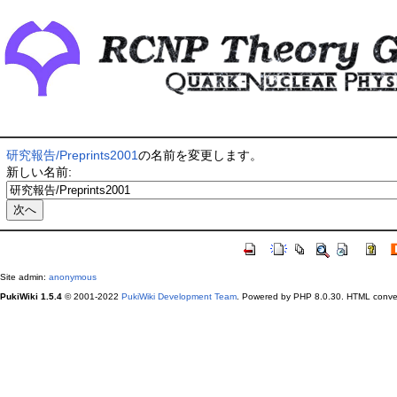
研究報告/Preprints2001
の名前を変更します。
新しい名前:
Site admin:
anonymous
PukiWiki 1.5.4
© 2001-2022
PukiWiki Development Team
. Powered by PHP 8.0.30. HTML conver