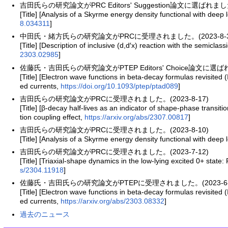
吉田氏らの研究論文がPRC Editors' Suggestion論文に選ばれました。
[Title] [Analysis of a Skyrme energy density functional with deep 
8.034311
]
中田氏・緒方氏らの研究論文がPRCに受理されました。(2023-8-3
[Title] [Description of inclusive (d,d′x) reaction with the semicla
2303.02985
]
佐藤氏・吉田氏らの研究論文がPTEP Editors' Choice論文に選ばれま
[Title] [Electron wave functions in beta-decay formulas revisited 
ed currents,
https://doi.org/10.1093/ptep/ptad089
]
吉田氏らの研究論文がPRCに受理されました。(2023-8-17)
[Title] [β-decay half-lives as an indicator of shape-phase transitio
tion coupling effect,
https://arxiv.org/abs/2307.00817
]
吉田氏らの研究論文がPRCに受理されました。(2023-8-10)
[Title] [Analysis of a Skyrme energy density functional with deep 
吉田氏らの研究論文がPRCに受理されました。(2023-7-12)
[Title] [Triaxial-shape dynamics in the low-lying excited 0+ state:
s/2304.11918
]
佐藤氏・吉田氏らの研究論文がPTEPに受理されました。(2023-6-
[Title] [Electron wave functions in beta-decay formulas revisited 
ed currents,
https://arxiv.org/abs/2303.08332
]
過去のニュース