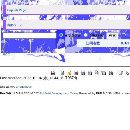
English Page
内部ページ
AND検索
OR検索
訪問者数
8163
edit
(1037d)
Last-modified: 2023-10-04 (水) 13:44:18
Site admin:
anonymous
PukiWiki 1.5.4
© 2001-2022
PukiWiki Development Team
. Powered by PHP 8.0.30. HTML conver