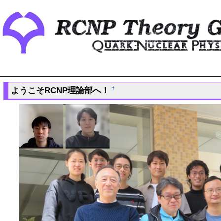
ようこそRCNP理論部へ！
†