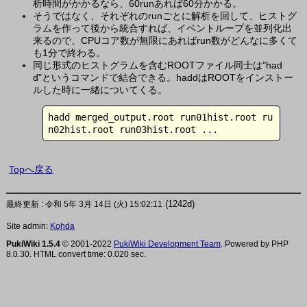
析時間がかかるなら、60runあれば60分かかる。
そうではなく、それぞれのrunごとに解析を回して、ヒストグ
ラムを作って後から統合すれば、イベントループを並列化出
来るので、CPUコア数が無限にあればrun数がどんなに多くて
も1分で終わる。
同じ形式のヒストグラムを含むROOTファイル同士は"had
d"というコマンドで結合できる。haddはROOTをインストー
ルした時に一緒についてくる。
hadd merged_output.root run01hist.root ru
n02hist.root run03hist.root ...
Topへ戻る
(1242d)
最終更新 : 令和 5年 3月 14日 (火) 15:02:11
Site admin:
Kohda
PukiWiki 1.5.4
© 2001-2022
PukiWiki Development Team
. Powered by PHP
8.0.30. HTML convert time: 0.020 sec.