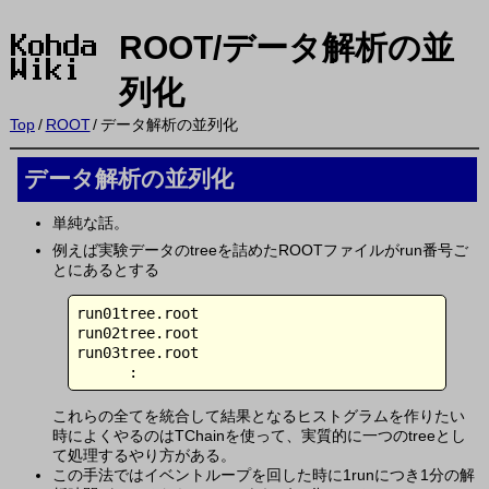
ROOT/データ解析の並
列化
Top
/
ROOT
/
データ解析の並列化
データ解析の並列化
†
単純な話。
例えば実験データのtreeを詰めたROOTファイルがrun番号ご
とにあるとする
run01tree.root

run02tree.root

run03tree.root

      :
これらの全てを統合して結果となるヒストグラムを作りたい
時によくやるのはTChainを使って、実質的に一つのtreeとし
て処理するやり方がある。
この手法ではイベントループを回した時に1runにつき1分の解