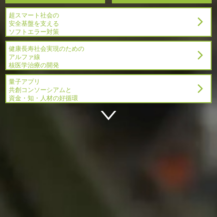
超スマート社会の
安全基盤を支える
ソフトエラー対策
健康長寿社会実現のための
アルファ線
核医学治療の開発
量子アプリ
共創コンソーシアムと
資金・知・人材の好循環