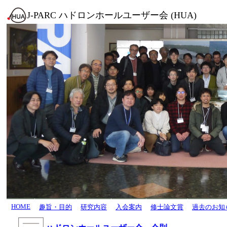
J-PARC ハドロンホールユーザー会 (HUA)
HOME
趣旨・目的
研究内容
入会案内
修士論文賞
過去のお知