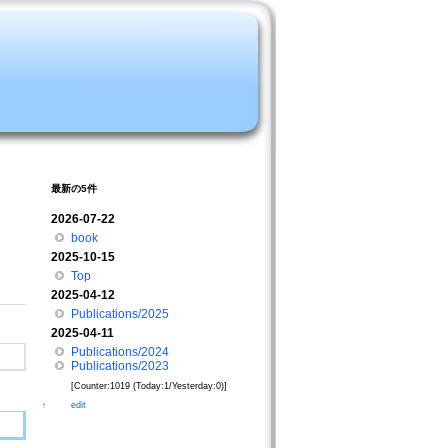
最新の5件
2026-07-22
book
2025-10-15
Top
2025-04-12
Publications/2025
2025-04-11
Publications/2024
Publications/2023
[Counter:1019 (Today:1/Yesterday:0)]
edit
↑