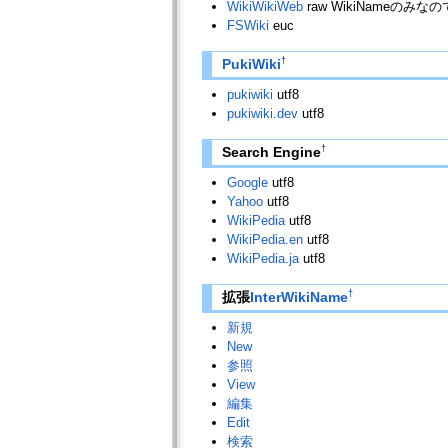
WikiWikiWeb
raw WikiNameのみなの
FSWiki
euc
†
PukiWiki
pukiwiki
utf8
pukiwiki.dev
utf8
†
Search Engine
Google
utf8
Yahoo
utf8
WikiPedia
utf8
WikiPedia.en
utf8
WikiPedia.ja
utf8
†
拡張
InterWikiName
新規
New
参照
View
編集
Edit
検索