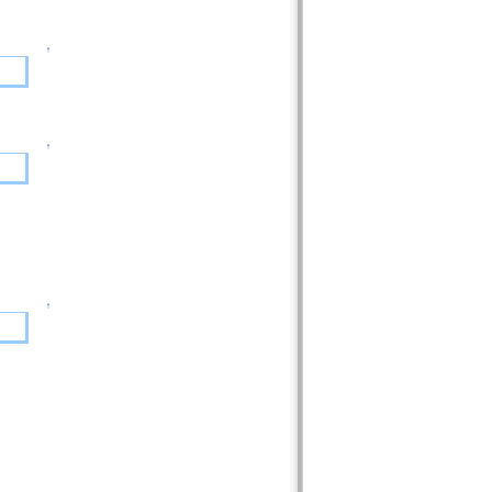
↑
↑
↑