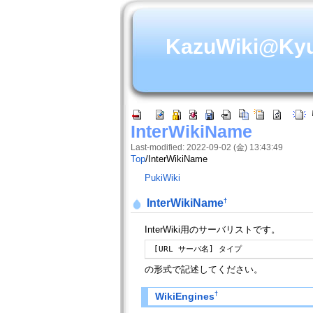
KazuWiki@Ky
InterWikiName
Last-modified: 2022-09-02 (金) 13:43:49
Top
/
InterWikiName
PukiWiki
†
InterWikiName
InterWiki用のサーバリストです。
 [URL サーバ名] タイプ
の形式で記述してください。
†
WikiEngines