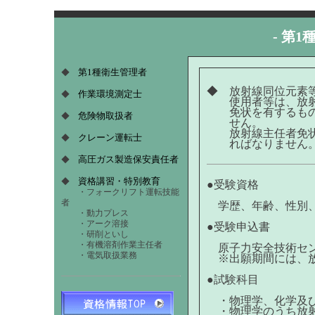
-
第1
第1種衛生管理者
◆
◆ 放射線同位元素
作業環境測定士
◆
使用者等は、放射線
免状を有するものの
危険物取扱者
◆
せん。
放射線主任者免状は
クレーン運転士
◆
ればなりません
高圧ガス製造保安責任者
◆
資格講習・特別教育
◆
●受験資格
・フォークリフト運転技能
者
学歴、年齢、性別、
・動力プレス
・アーク溶接
●受験申込書
・研削といし
・有機溶剤作業主任者
原子力安全技術セン
・電気取扱業務
※出願期間には、放
●試験科目
・物理学、化学及び生
・物理学のうち放射線