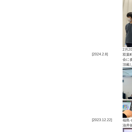
2月
[2024.2.8]
双葉
会に
頂戴
[2023.12.22]
福島
油井