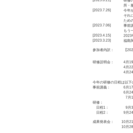
[2023.8.21]
研修
所・
[2023.7.26]
今年
それ
ため
[2023.7.06]
事前
もう
[2023.4.15]
20
[2023.3.23]
福島
参加者内訳：
【20
研修説明会：
4月1
4月2
4月2
今年の研修の日程は以下
事前講義：
6月1
6月2
7月
研修：
日程1：
9月
日程2：
9月2
成果発表会：
10月
10月