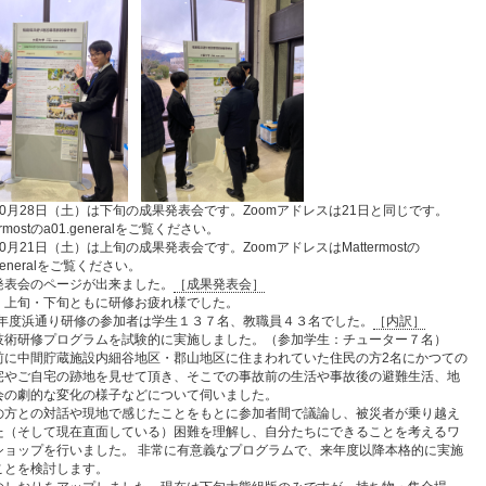
10月28日（土）は下旬の成果発表会です。Zoomアドレスは21日と同じです。
ermostのa01.generalをご覧ください。
0月21日（土）は上旬の成果発表会です。ZoomアドレスはMattermostの
.generalをご覧ください。
発表会のページが出来ました。
［成果発表会］
、上旬・下旬ともに研修お疲れ様でした。
23年度浜通り研修の参加者は学生１３７名、教職員４３名でした。
［内訳］
技術研修プログラムを試験的に実施しました。（参加学生：チューター７名）
前に中間貯蔵施設内細谷地区・郡山地区に住まわれていた住民の方2名にかつての
宅やご自宅の跡地を見せて頂き、そこでの事故前の生活や事故後の避難生活、地
会の劇的な変化の様子などについて伺いました。
の方との対話や現地で感じたことをもとに参加者間で議論し、被災者が乗り越え
た（そして現在直面している）困難を理解し、自分たちにできることを考えるワ
ショップを行いました。 非常に有意義なプログラムで、来年度以降本格的に実施
ことを検討します。