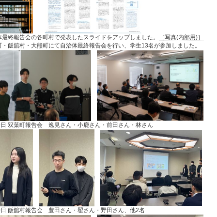
体最終報告会の各町村で発表したスライドをアップしました。
［写真(内部用)］
町・飯舘村・大熊町にて自治体最終報告会を行い、学生13名が参加しました。
19日 双葉町報告会 逸見さん・小鹿さん・前田さん・林さん
20日 飯舘村報告会 豊田さん・翟さん・野田さん、他2名