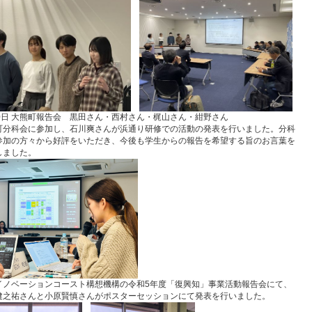
20日 大熊町報告会 黒田さん・西村さん・梶山さん・紺野さん
町分科会に参加し、石川爽さんが浜通り研修での活動の発表を行いました。分科
参加の方々から好評をいただき、今後も学生からの報告を希望する旨のお言葉を
しました。
イノベーションコースト構想機構の令和5年度「復興知」事業活動報告会にて、
健之祐さんと小原賢慎さんがポスターセッションにて発表を行いました。