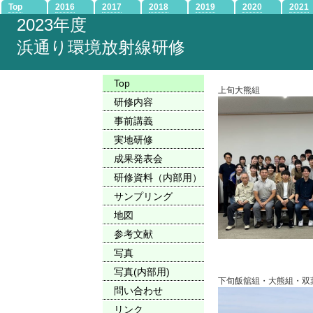
Top
2016
2017
2018
2019
2020
2021
2023年度
浜通り環境放射線研修
Top
上旬大熊組
研修内容
事前講義
実地研修
成果発表会
研修資料（内部用）
サンプリング
地図
参考文献
写真
写真(内部用)
下旬飯舘組・大熊組・双
問い合わせ
リンク