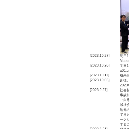
[2023.10.27]
明日
Matt
[2023.10.20]
明日1
a01
[2023.10.11]
成果
[2023.10.03]
皆様
20
[2023.9.27]
社会
事故
ご自
域社
地元
てき
ーク
する