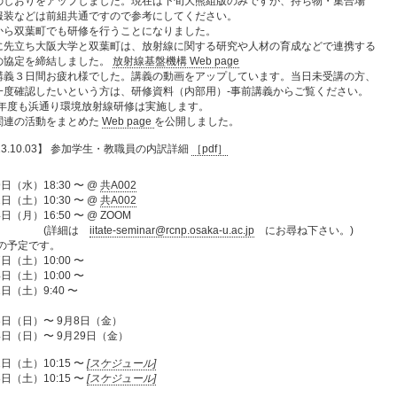
のしおりをアップしました。現在は下旬大熊組版のみですが、持ち物・集合場
服装などは前組共通ですので参考にしてください。
から双葉町でも研修を行うことになりました。
に先立ち大阪大学と双葉町は、放射線に関する研究や人材の育成などで連携する
の協定を締結しました。
放射線基盤機構 Web page
講義３日間お疲れ様でした。講義の動画をアップしています。当日未受講の方、
一度確認したいという方は、研修資料（内部用）-事前講義からご覧ください。
23年度も浜通り環境放射線研修は実施します。
関連の活動をまとめた
Web page
を公開しました。
23.10.03】 参加学生・教職員の内訳詳細
［pdf］
9日（水）
18:30 〜 @
共A002
2日（土）
10:30 〜 @
共A002
4日（月）
16:50 〜 @ ZOOM
(詳細は
iitate-seminar@rcnp.osaka-u.ac.jp
にお尋ね下さい。)
の予定です。
7日（土）
10:00 〜
4日（土）
10:00 〜
1日（土）
9:40 〜
3日（日）
〜 9月8日（金）
4日（日）
〜 9月29日（金）
21日（土）
10:15 〜
[スケジュール]
28日（土）
10:15 〜
[スケジュール]