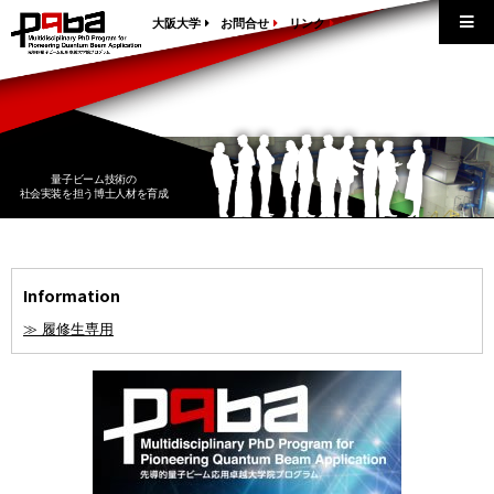
大阪大学
お問合せ
リンク
量子ビーム技術の
社会実装を担う博士人材を育成
分野横断の
5年一貫の博士課程教育プログラム
Information
≫ 履修生専用