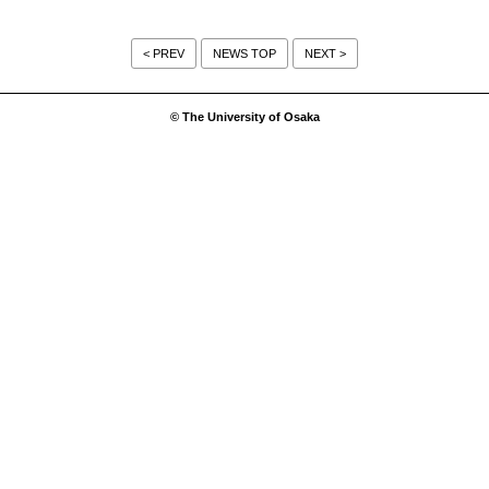
< PREV
NEWS TOP
NEXT >
© The University of Osaka