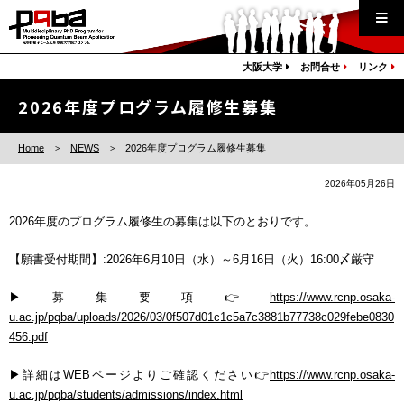
大阪大学
お問合せ
リンク
2026年度プログラム履修生募集
Home
NEWS
2026年度プログラム履修生募集
2026年05月26日
2026年度のプログラム履修生の募集は以下のとおりです。
【願書受付期間】:2026年6月10日（水）～6月16日（火）16:00〆厳守
▶募集要項👉
https://www.rcnp.osaka-
u.ac.jp/pqba/uploads/2026/03/0f507d01c1c5a7c3881b77738c029febe0830
456.pdf
▶詳細はWEBページよりご確認ください👉
https://www.rcnp.osaka-
u.ac.jp/pqba/students/admissions/index.html