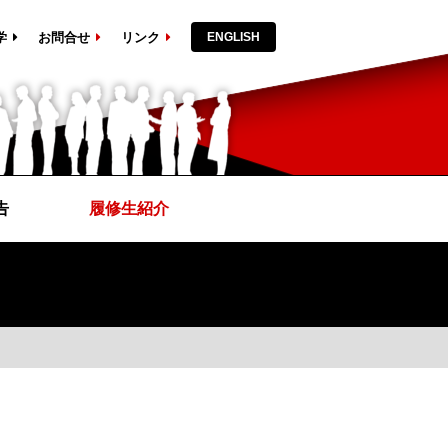
学
お問合せ
リンク
ENGLISH
告
履修生紹介