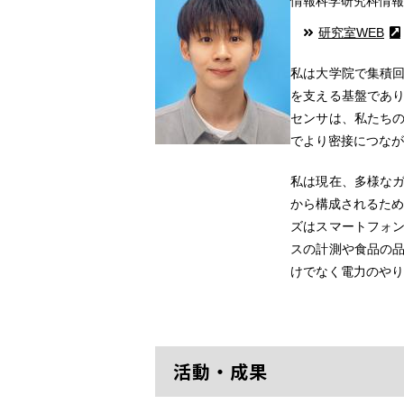
情報科学研究科情報
研究室WEB
私は大学院で集積
を支える基盤であ
センサは、私たち
でより密接につなが
私は現在、多様な
から構成されるため
ズはスマートフォ
スの計測や食品の
けでなく電力のやり
活動・成果